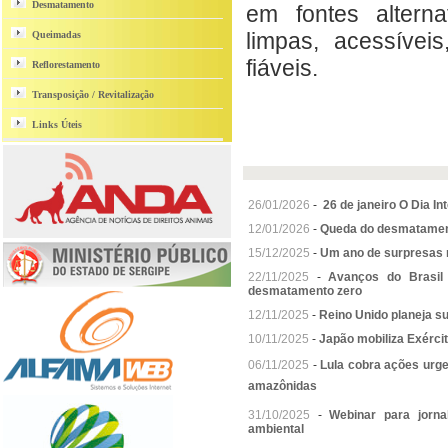
Desmatamento
em fontes altern
limpas, acessívei
Queimadas
fiáveis.
Reflorestamento
Transposição / Revitalização
Links Úteis
26/01/2026
-
26 de janeiro O Dia In
12/01/2026
-
Queda do desmatament
15/12/2025
-
Um ano de surpresas 
22/11/2025
-
Avanços do Brasil
desmatamento zero
12/11/2025
-
Reino Unido planeja sub
10/11/2025
-
Japão mobiliza Exércit
06/11/2025
-
Lula cobra ações urg
amazônidas
31/10/2025
-
Webinar para jorna
ambiental