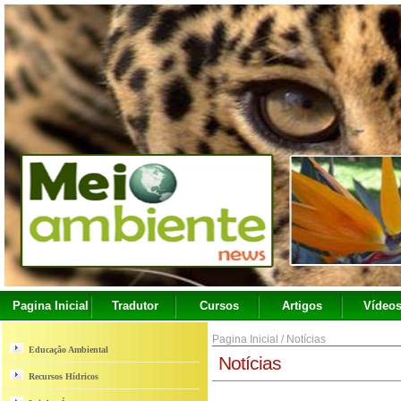
Pagina Inicial
Tradutor
Cursos
Artigos
Vídeo
Pagina Inicial
/
Notícias
Educação Ambiental
Notícias
Recursos Hídricos