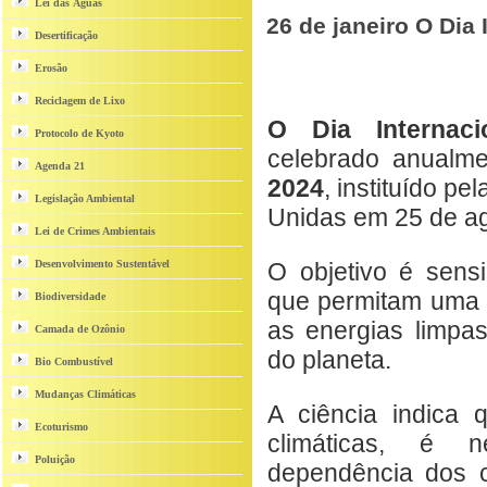
Lei das Águas
26 de janeiro O Dia
Desertificação
Erosão
Reciclagem de Lixo
O Dia Internac
Protocolo de Kyoto
celebrado anual
Agenda 21
2024
, instituído p
Legislação Ambiental
Unidas em 25 de ag
Lei de Crimes Ambientais
Desenvolvimento Sustentável
O objetivo é sensi
que permitam uma t
Biodiversidade
as energias limpa
Camada de Ozônio
do planeta.
Bio Combustível
Mudanças Climáticas
A ciência indica q
Ecoturismo
climáticas, é 
Poluição
dependência dos co